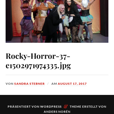
Rocky-Horror-37-
e1502971974335.jpg
VON
SANDRA STEBNER
AM
AUGUST 17, 2017
&
PRÄSENTIERT VON
WORDPRESS
THEME ERSTELLT VON
ANDERS NORÉN