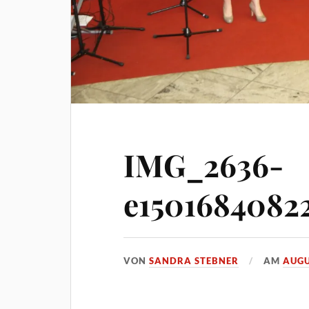
IMG_2636-
e1501684082
VON
SANDRA STEBNER
AM
AUGU