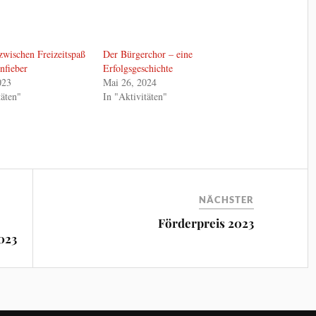
wischen Freizeitspaß
Der Bürgerchor – eine
nfieber
Erfolgsgeschichte
023
Mai 26, 2024
täten"
In "Aktivitäten"
NÄCHSTER
Förderpreis 2023
023