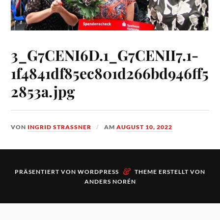
3_G7CENI6D.1_G7CENII7.1-
1f4841df85ec801d266bd946ff5
2853a.jpg
VON
INGRID STRASSNER
AM
AUGUST 10, 2022
&
PRÄSENTIERT VON
WORDPRESS
THEME ERSTELLT VON
ANDERS NORÉN